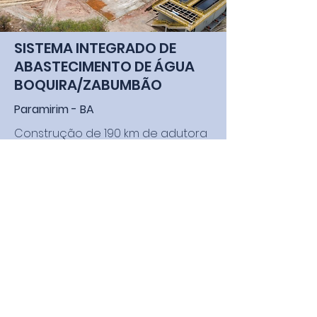
SISTEMA INTEGRADO DE
ABASTECIMENTO DE ÁGUA
BOQUIRA/ZABUMBÃO
Paramirim - BA
Construção de 190 km de adutora
e 27 km de rede de distribuição,
com vazão de 1.326 m³/h, que
beneficia mais de 170 mil
habitantes da região.
Conheça nossos números
Rua da Bolivia nº1 - Granjas Rurais Pres. Vargas,